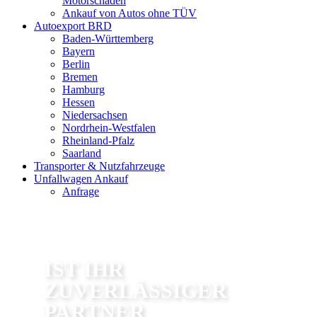
Motorschaden
Ankauf von Autos ohne TÜV
Autoexport BRD
Baden-Württemberg
Bayern
Berlin
Bremen
Hamburg
Hessen
Niedersachsen
Nordrhein-Westfalen
Rheinland-Pfalz
Saarland
Transporter & Nutzfahrzeuge
Unfallwagen Ankauf
Anfrage
GEBRAUCHTWAGEN
VERKAUFEN EXPORT
IST IHR
ZUVERLÄSSIGER
PARTNER